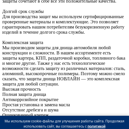
защиты сочетают в себе все эти положительные качества.
Долгий срок службы
Для производства защит мы используем сертифицированные
проверенные материалы и комплектующие. Это позволяет
гарантировать нашим потребителям безукоризненную работу
изделий в течение долгого срока службы.
Комплексная защита
Мы производим защиты для днища автомобиля любой
конструкции и сложности. В нашем ассортименте есть
защиты картера, КПП, раздаточной коробки, топливного бака
и многие другие. Также у нас есть технологические
возможности сделать защиту из различных материалов: сталь,
алюминий, высокопрочные полимеры. Поэтому можно смело
сказать, что защиты днища НОВЛАЙН — это комплексная
защита для любой ситуации.
Высокая прочность
Полная защита днища
Антикоррозийное покрытие
Простая установка и замена масла
Отсутствие дребезга и шума
Оцинкованный крепеж
Наша продукция доступна для заказа только в авторизованном
Мы используем cookie-файлы для улучшения работы сайта. Продолжая
дилерском центре
использовать сайт, вы соглашаетесь с
политикой